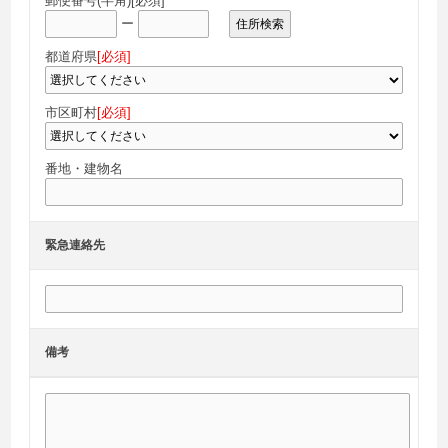
郵便番号(半角)
[必須]
ー
住所検索
都道府県
[必須]
市区町村
[必須]
番地・建物名
緊急連絡先
備考