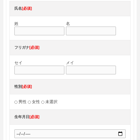
氏名
[必須]
姓
名
フリガナ
[必須]
セイ
メイ
性別
[必須]
男性
女性
未選択
生年月日
[必須]