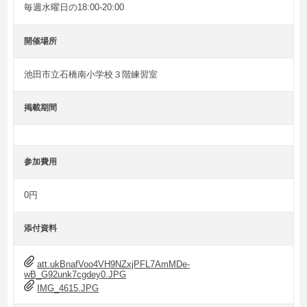
毎週水曜日の18:00-20:00
開催場所
池田市立石橋南小学校３階練習室
掲載期間
参加費用
0円
添付資料
att.ukBnafVoo4VH9NZxjPFL7AmMDe-
wB_G92unk7cgdey0.JPG
IMG_4615.JPG